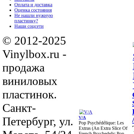
Оплата и доставка
Оценка состояния
Не нашли нужную
пластинку?
Наши соцсети
© 2012-2025
Vinylbox.ru -
продажа
виниловых
пластинок.
Санкт-
Петербург, ул.
V/A
Pop Psychédélique: Les
Extras (An Extra Slice Of
French Psychedelic Pop