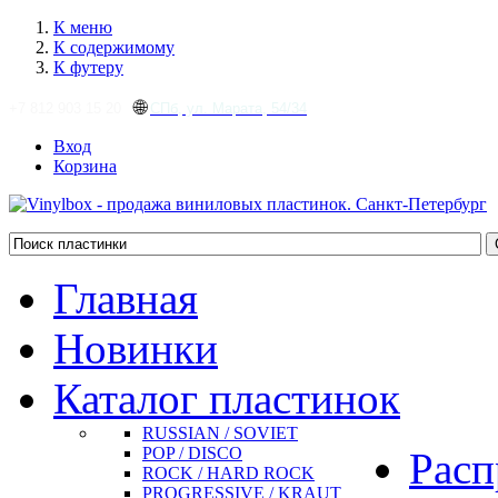
К меню
К содержимому
К футеру
🌐
+7 812 903 15 20
СПб, ул. Марата, 54/34
Вход
Корзина
Главная
Новинки
Каталог пластинок
RUSSIAN / SOVIET
POP / DISCO
Расп
ROCK / HARD ROCK
PROGRESSIVE / KRAUT